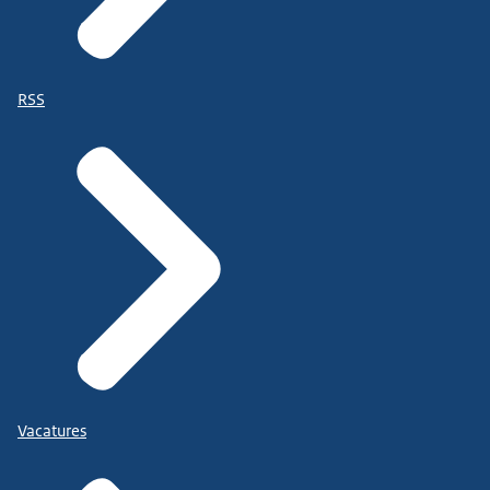
RSS
Vacatures