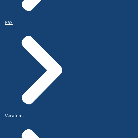
RSS
Vacatures