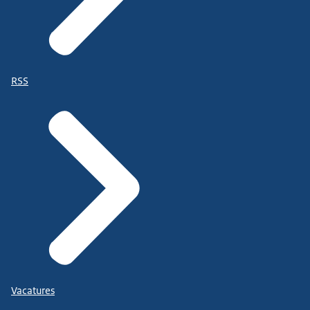
RSS
Vacatures