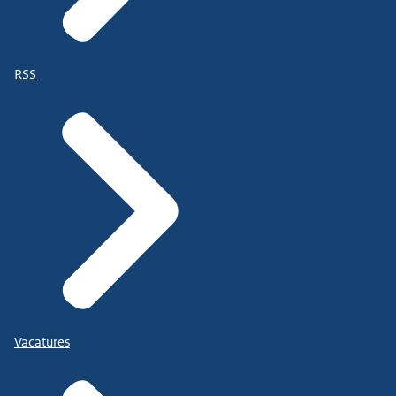
RSS
Vacatures