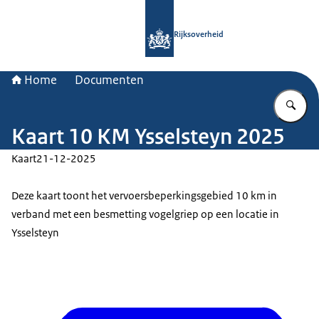
Naar de homepage van Rijksoverheid
Rijksoverheid
Home
Documenten
Vu
Kaart 10 KM Ysselsteyn 2025
Kaart
21-12-2025
Deze kaart toont het vervoersbeperkingsgebied 10 km in
verband met een besmetting vogelgriep op een locatie in
Ysselsteyn