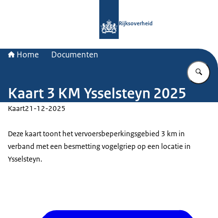
Naar de homepage van Rijksoverheid
Rijksoverheid
Home
Documenten
Vu
Kaart 3 KM Ysselsteyn 2025
Kaart
21-12-2025
Deze kaart toont het vervoersbeperkingsgebied 3 km in
verband met een besmetting vogelgriep op een locatie in
Ysselsteyn.