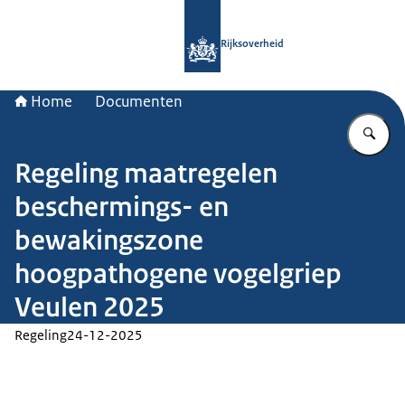
Naar de homepage van Rijksoverheid
Rijksoverheid
Home
Documenten
Vu
Regeling maatregelen
beschermings- en
bewakingszone
hoogpathogene vogelgriep
Veulen 2025
Regeling
24-12-2025