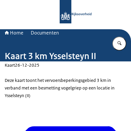
Naar de homepage van Rijksoverheid
Rijksoverheid
Home
Documenten
Vu
Kaart 3 km Ysselsteyn II
Kaart
26-12-2025
Deze kaart toont het vervoersbeperkingsgebied 3 km in
verband met een besmetting vogelgriep op een locatie in
Ysselsteyn (II)