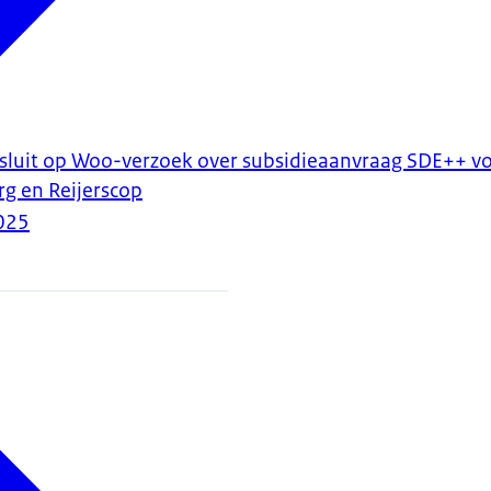
luit op Woo-verzoek over subsidieaanvraag SDE++ vo
g en Reijerscop
025