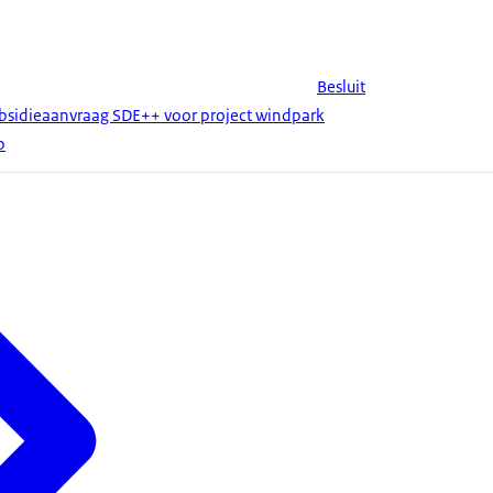
Besluit
bsidieaanvraag SDE++ voor project windpark
p