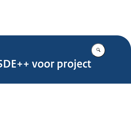
.nl
Vul in wat u z
SDE++ voor project