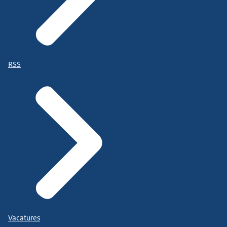
RSS
Vacatures