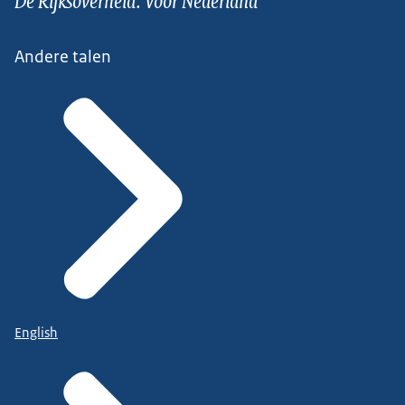
Andere talen
English