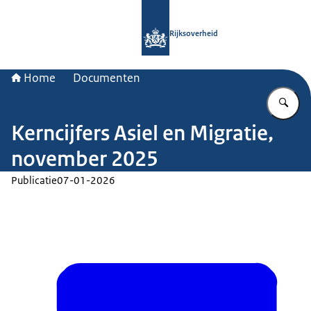
Naar de homepage van Rijksoverheid
Rijksoverheid
Home
Documenten
Vu
Kerncijfers Asiel en Migratie,
november 2025
Publicatie
07-01-2026