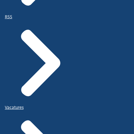
RSS
Vacatures