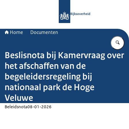
Naar de homepage van Rijksoverheid
Rijksoverheid
Home
Documenten
Vu
Beslisnota bij Kamervraag over
het afschaffen van de
begeleidersregeling bij
nationaal park de Hoge
Veluwe
Beleidsnota
08-01-2026