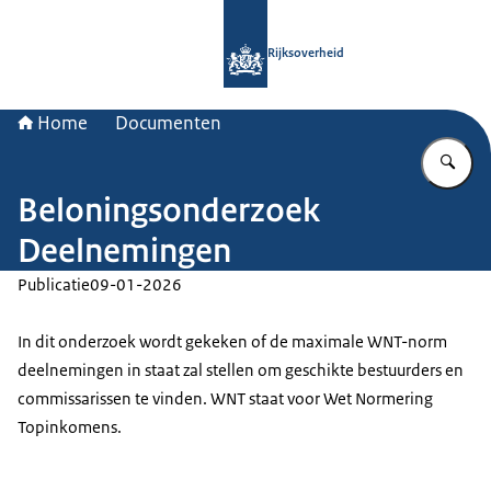
Naar de homepage van Rijksoverheid
Rijksoverheid
Home
Documenten
Vu
Beloningsonderzoek
Deelnemingen
Publicatie
09-01-2026
In dit onderzoek wordt gekeken of de maximale WNT-norm
deelnemingen in staat zal stellen om geschikte bestuurders en
commissarissen te vinden. WNT staat voor Wet Normering
Topinkomens.