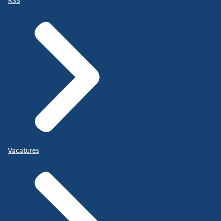
RSS
Vacatures