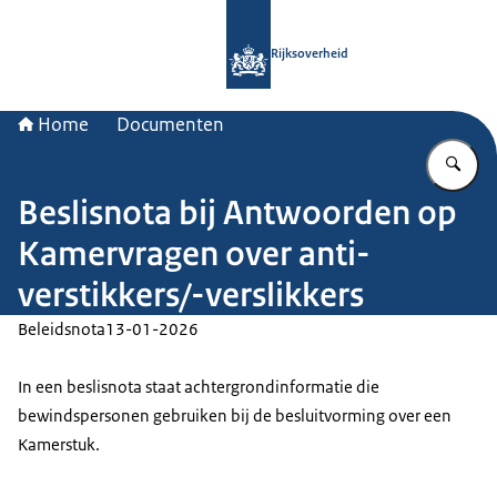
Naar de homepage van Rijksoverheid
Rijksoverheid
Home
Documenten
Vu
Beslisnota bij Antwoorden op
Kamervragen over anti-
verstikkers/-verslikkers
Beleidsnota
13-01-2026
In een beslisnota staat achtergrondinformatie die
bewindspersonen gebruiken bij de besluitvorming over een
Kamerstuk.