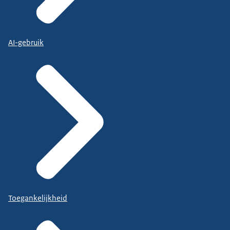
AI-gebruik
Toegankelijkheid