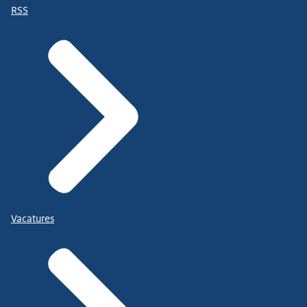
RSS
Vacatures