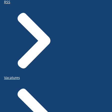
RSS
Vacatures