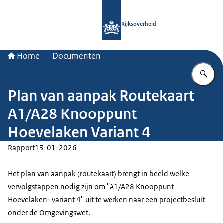
Naar de homepage van Rijksoverheid
Rijksoverheid
Home
Documenten
Vu
Plan van aanpak Routekaart
A1/A28 Knooppunt
Hoevelaken Variant 4
Rapport
13-01-2026
Het plan van aanpak (routekaart) brengt in beeld welke
vervolgstappen nodig zijn om ''A1/A28 Knooppunt
Hoevelaken- variant 4'' uit te werken naar een projectbesluit
onder de Omgevingswet.