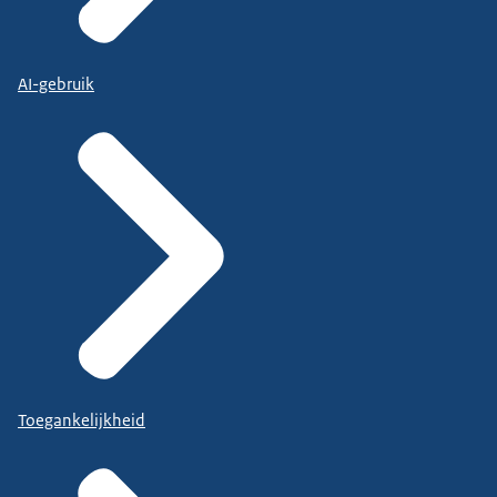
AI-gebruik
Toegankelijkheid