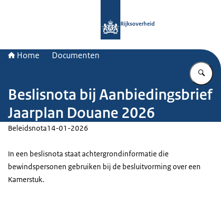
Naar de homepage van Rijksoverheid
Rijksoverheid
Home
Documenten
Vu
Beslisnota bij Aanbiedingsbrief
Jaarplan Douane 2026
Beleidsnota
14-01-2026
In een beslisnota staat achtergrondinformatie die
bewindspersonen gebruiken bij de besluitvorming over een
Kamerstuk.