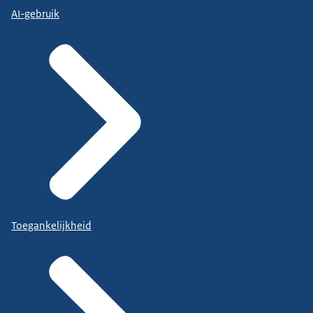
AI-gebruik
Toegankelijkheid