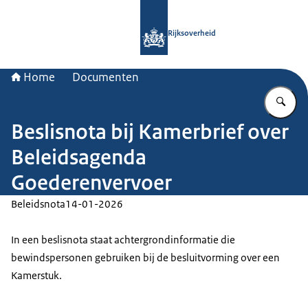
Naar de homepage van Rijksoverheid
Rijksoverheid
Home
Documenten
Vu
Beslisnota bij Kamerbrief over
Beleidsagenda
Goederenvervoer
Beleidsnota
14-01-2026
In een beslisnota staat achtergrondinformatie die
bewindspersonen gebruiken bij de besluitvorming over een
Kamerstuk.