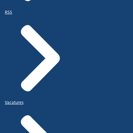
RSS
Vacatures