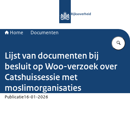
Naar de homepage van Rijksoverheid
Rijksoverheid
Home
Documenten
Vu
Lijst van documenten bij
besluit op Woo-verzoek over
Catshuissessie met
moslimorganisaties
Publicatie
16-01-2026