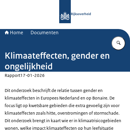
Naar de homepage van Rijksoverheid
Rijksoverheid
Home
Documenten
Vu
Klimaateffecten, gender en
ongelijkheid
Rapport
17-01-2026
Dit onderzoek beschrijft de relatie tussen gender en
klimaateffecten in Europees Nederland en op Bonaire. De
focus ligt op kwetsbare gebieden die extra gevoelig zijn voor
klimaateffecten zoals hitte, overstromingen of stormschade.
Dit onderzoek brengt in kaart wie er in klimaatrisicogebieden
wonen, welke impact klimaateffecten op hun leefsituatie