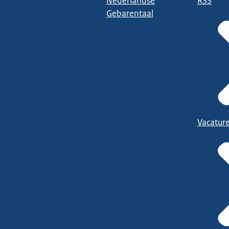
Nederlandse
RSS
Gebarentaal
Vacatur