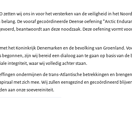
O zetten wij ons in voor het versterken van de veiligheid in het Noo
h belang. De vooraf gecoördineerde Deense oefening “
Arctic Endura
evoerd, beantwoordt aan deze noodzaak. Deze oefening vormt voo
air met het Koninkrijk Denemarken en de bevolking van Groenland. 
s begonnen, zijn wij bereid een dialoog aan te gaan op basis van de
iale integriteit, waar wij volledig achter staan.
ffingen ondermijnen de trans-Atlantische betrekkingen en brengen 
spiraal met zich mee. Wij zullen eensgezind en gecoördineerd blijven
den aan onze soevereiniteit.