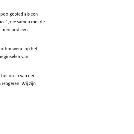
rdpoolgebied als een
nce
”, die samen met de
r niemand een
Voortbouwend op het
 beginselen van
het risico van een
 reageren. Wij zijn