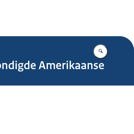
.nl
Vul in wat u z
kondigde Amerikaanse