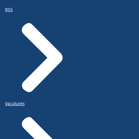
RSS
Vacatures