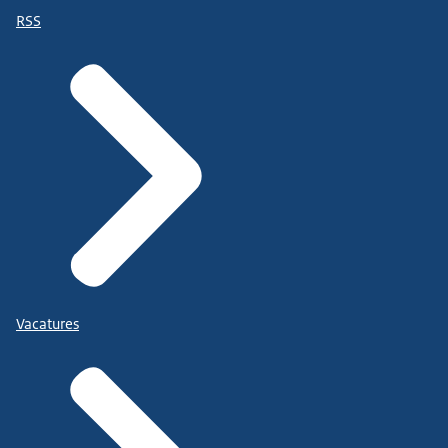
RSS
Vacatures