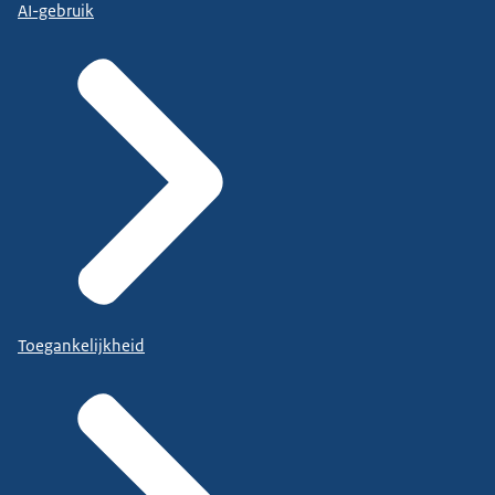
AI-gebruik
Toegankelijkheid