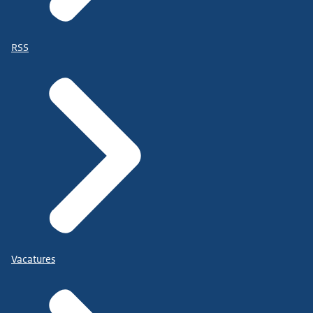
RSS
Vacatures