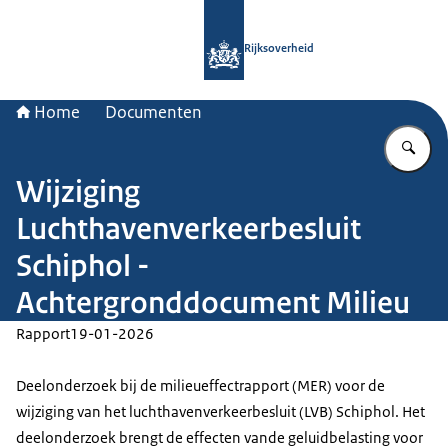
Naar de homepage van Rijksoverheid
Rijksoverheid
Home
Documenten
Vu
Wijziging
Luchthavenverkeerbesluit
Schiphol -
Achtergronddocument Milieu
Rapport
19-01-2026
Deelonderzoek bij de milieueffectrapport (MER) voor de
wijziging van het luchthavenverkeerbesluit (LVB) Schiphol. Het
deelonderzoek brengt de effecten vande geluidbelasting voor