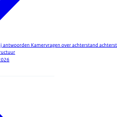
ij antwoorden Kamervragen over achterstand achters
tructuur
2026