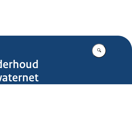
.nl
Vul in wat u z
nderhoud
aternet