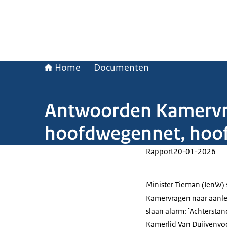
Home
Documenten
Antwoorden Kamervra
hoofdwegennet, hoo
Rapport
20-01-2026
Minister Tieman (IenW)
Kamervragen naar aanlei
slaan alarm: 'Achtersta
Kamerlid Van Duijvenvo