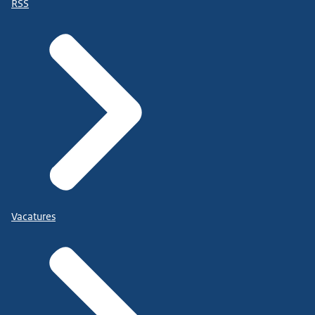
RSS
Vacatures