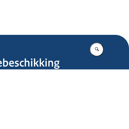
.nl
Vul in wat u z
ebeschikking