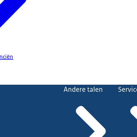
anciën
Andere talen
Servic