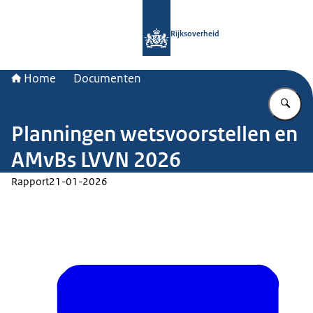
Naar de homepage van Rijksoverheid
Rijksoverheid
Home
Documenten
Vu
Planningen wetsvoorstellen en
AMvBs LVVN 2026
Rapport
21-01-2026