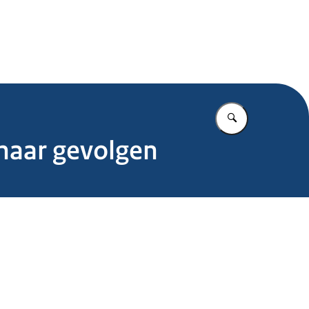
.nl
Vul in wat u z
naar gevolgen