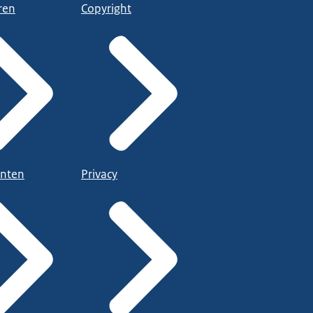
ren
Copyright
nten
Privacy