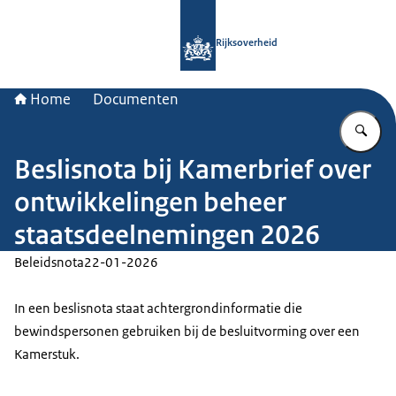
Naar de homepage van Rijksoverheid
Rijksoverheid
Home
Documenten
Vu
Beslisnota bij Kamerbrief over
ontwikkelingen beheer
staatsdeelnemingen 2026
Beleidsnota
22-01-2026
In een beslisnota staat achtergrondinformatie die
bewindspersonen gebruiken bij de besluitvorming over een
Kamerstuk.