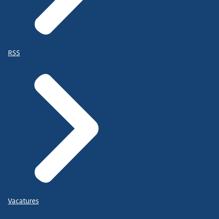
RSS
Vacatures