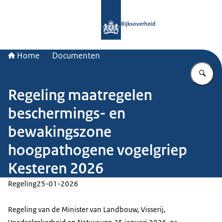
Naar de homepage van Rijksoverheid
Rijksoverheid
Home
Documenten
Vu
Regeling maatregelen
beschermings- en
bewakingszone
hoogpathogene vogelgriep
Kesteren 2026
Regeling
25-01-2026
Regeling van de Minister van Landbouw, Visserij,