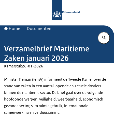
Naar de homepage van Rijksoverheid
Rijksoverheid
Home
Documenten
Vu
Verzamelbrief Maritieme
Zaken januari 2026
Kamerstuk
26-01-2026
Minister Tieman (IenW) informeert de Tweede Kamer over de
stand van zaken in een aantal lopende en actuele dossiers
binnen de maritieme sector. De brief gaat over de volgende
hoofdonderwerpen: veiligheid, weerbaarheid, economisch
gezonde sector, slim ruimtegebruik, internationale
samenwerking en verduurzaming.