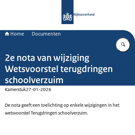
Naar de homepage van Rijksoverheid
Rijksoverheid
Home
Documenten
Vu
2e nota van wijziging
Wetsvoorstel terugdringen
schoolverzuim
Kamerstuk
27-01-2026
De nota geeft een toelichting op enkele wijzigingen in het
wetsvoorstel Terugdringen schoolverzuim.