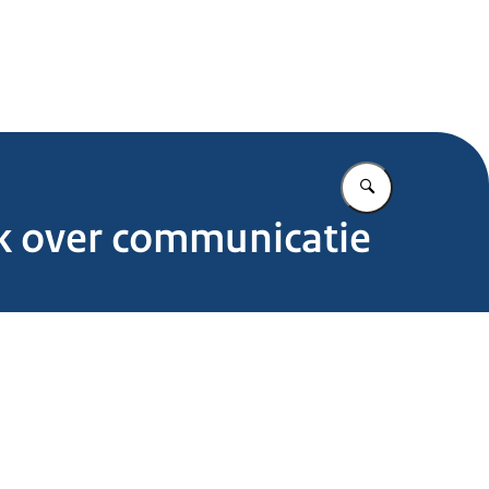
.nl
Vul in wat u z
ek over communicatie