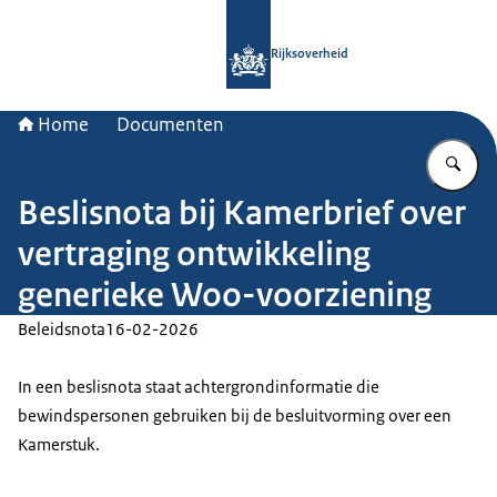
Naar de homepage van Rijksoverheid
Rijksoverheid
Home
Documenten
Vu
Beslisnota bij Kamerbrief over
vertraging ontwikkeling
generieke Woo-voorziening
Beleidsnota
16-02-2026
In een beslisnota staat achtergrondinformatie die
bewindspersonen gebruiken bij de besluitvorming over een
Kamerstuk.