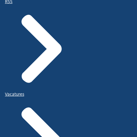
RSS
Vacatures