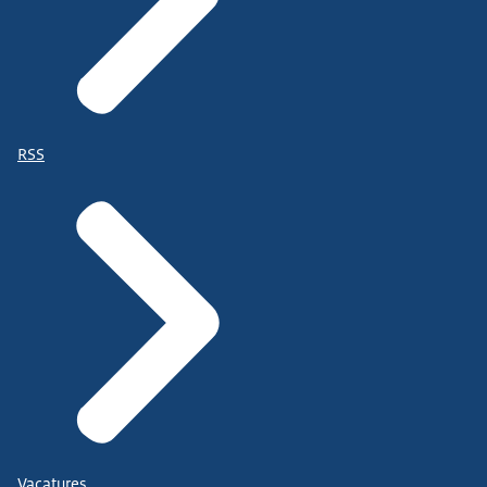
RSS
Vacatures