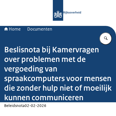
Naar de homepage van Rijksoverheid
Rijksoverheid
Home
Documenten
Vu
Beslisnota bij Kamervragen
over problemen met de
vergoeding van
spraakcomputers voor mensen
die zonder hulp niet of moeilijk
kunnen communiceren
Beleidsnota
02-02-2026