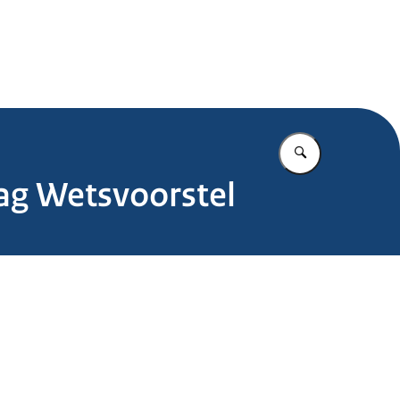
.nl
Vul in wat u z
lag Wetsvoorstel