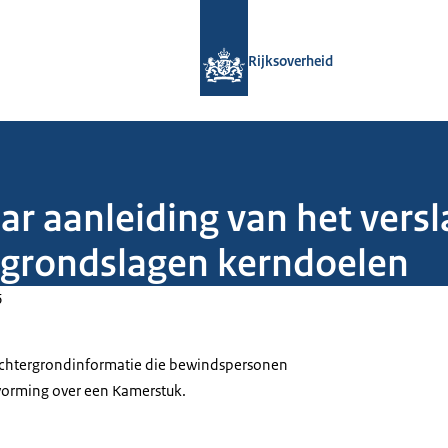
Naar de homepage van Rijksoverheid
Rijksoverheid
aar aanleiding van het vers
e grondslagen kerndoelen
6
 achtergrondinformatie die bewindspersonen
tvorming over een Kamerstuk.