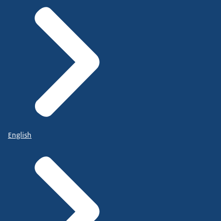
English