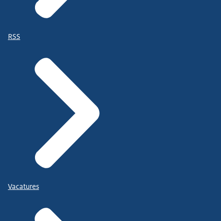
RSS
Vacatures