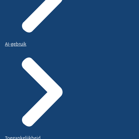
AI-gebruik
Toegankelijkheid