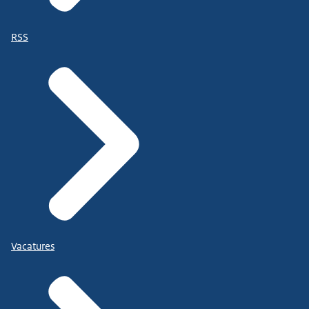
RSS
Vacatures