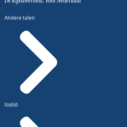
Andere talen
English