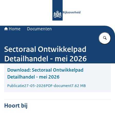
Naar de homepage van Rijksoverheid
Rijksoverheid
Home
Documenten
Vu
Sectoraal Ontwikkelpad
Detailhandel - mei 2026
Download:
Sectoraal Ontwikkelpad
Detailhandel - mei 2026
Publicatie
27-05-2026
PDF-document
7.62 MB
Hoort bij