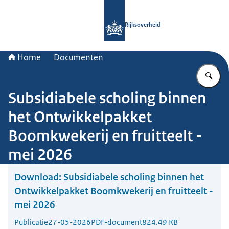
Naar de homepage van Rijksoverheid
Rijksoverheid
Home
Documenten
Vu
Subsidiabele scholing binnen
het Ontwikkelpakket
Boomkwekerij en fruitteelt -
mei 2026
Download:
Subsidiabele scholing binnen het
Ontwikkelpakket Boomkwekerij en fruitteelt -
mei 2026
Publicatie
27-05-2026
PDF-document
824.49 KB