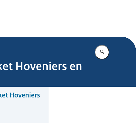
.nl
Vul in wat u z
ket Hoveniers en
ket Hoveniers