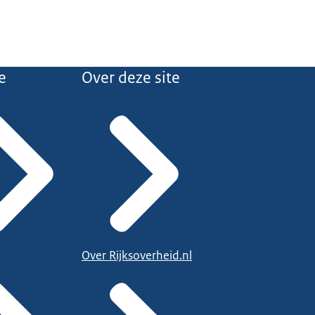
e
Over deze site
Over Rijksoverheid.nl