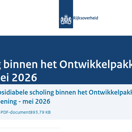
Naar de homepage van Rijksoverheid
Rijksoverheid
g binnen het Ontwikkelpak
mei 2026
sidiabele scholing binnen het Ontwikkelpak
iening - mei 2026
6
PDF-document
893.79 KB