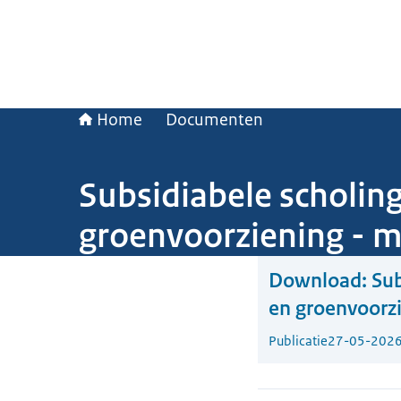
Home
Documenten
Subsidiabele scholin
groenvoorziening - 
Download:
Sub
en groenvoorz
Publicatie
27-05-202