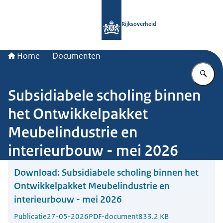
Naar de homepage van Rijksoverheid
Rijksoverheid
Home
Documenten
Vu
Subsidiabele scholing binnen
het Ontwikkelpakket
Meubelindustrie en
interieurbouw - mei 2026
Download:
Subsidiabele scholing binnen het
Ontwikkelpakket Meubelindustrie en
interieurbouw - mei 2026
Publicatie
27-05-2026
PDF-document
833.2 KB