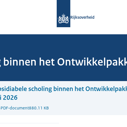
Naar de homepage van Rijksoverheid
Rijksoverheid
g binnen het Ontwikkelpak
sidiabele scholing binnen het Ontwikkelpak
i 2026
6
PDF-document
880.11 KB