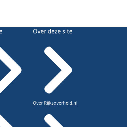
e
Over deze site
Over Rijksoverheid.nl