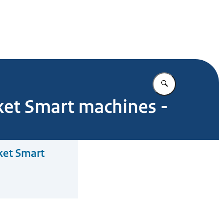
.nl
Vul in wat u z
ket Smart machines -
ket Smart