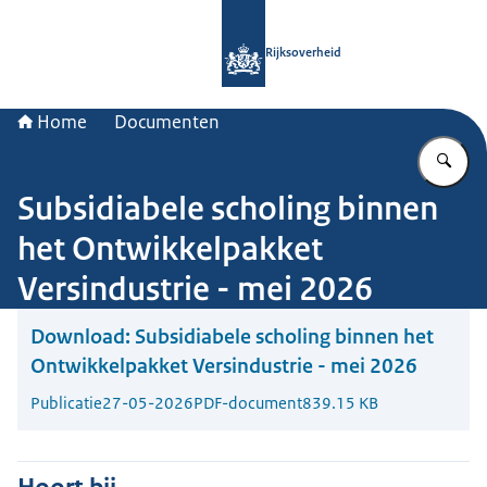
Naar de homepage van Rijksoverheid
Rijksoverheid
Home
Documenten
Vu
Subsidiabele scholing binnen
het Ontwikkelpakket
Versindustrie - mei 2026
Download:
Subsidiabele scholing binnen het
Ontwikkelpakket Versindustrie - mei 2026
Publicatie
27-05-2026
PDF-document
839.15 KB