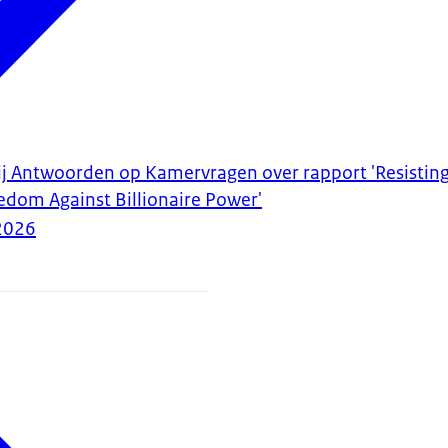
ij Antwoorden op Kamervragen over rapport 'Resisting 
edom Against Billionaire Power'
2026