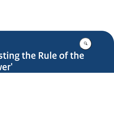
.nl
Vul in wat u z
ing the Rule of the
er'