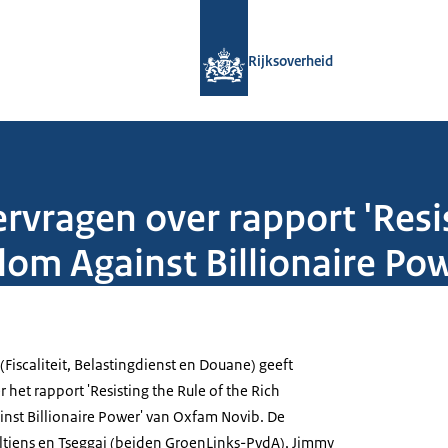
Naar de homepage van Rijksoverheid
Rijksoverheid
ragen over rapport 'Resist
dom Against Billionaire Pow
(Fiscaliteit, Belastingdienst en Douane) geeft
het rapport 'Resisting the Rule of the Rich
st Billionaire Power' van Oxfam Novib. De
tiens en Tseggai (beiden GroenLinks-PvdA), Jimmy