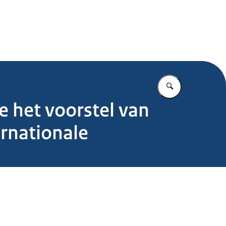
.nl
Vul in wat u z
e het voorstel van
ernationale