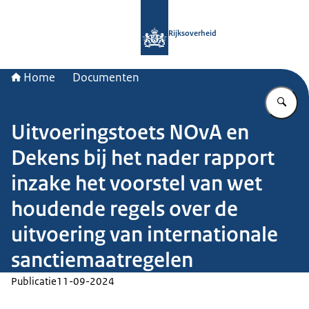
Naar de homepage van Rijksoverheid
Rijksoverheid
Home
Documenten
Vu
Uitvoeringstoets NOvA en
Dekens bij het nader rapport
inzake het voorstel van wet
houdende regels over de
uitvoering van internationale
sanctiemaatregelen
Publicatie
11-09-2024